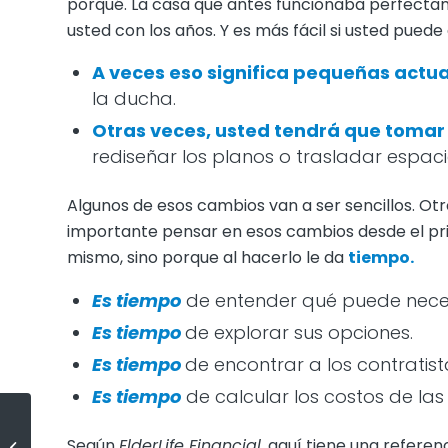
porqué. La casa que antes funcionaba perfect
usted con los años. Y es más fácil si usted puede
A veces eso significa pequeñas actua
la ducha.
Otras veces, usted tendrá que tomar
rediseñar los planos o trasladar espaci
Algunos de esos cambios van a ser sencillos. Otro
importante pensar en esos cambios desde el pri
mismo, sino porque al hacerlo le da
tiempo.
Es tiempo
de entender qué puede neces
Es tiempo
de explorar sus opciones.
Es tiempo
de encontrar a los contrati
Es tiempo
de calcular los costos de las
¿Cree usted que tiene que dar un
20 % de pago inicial? La mayoría
Según
ElderLife Financial
, aquí tiene una refere