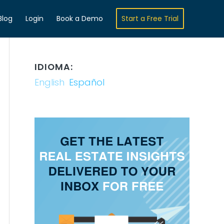
Blog
Login
Book a Demo
Start a Free Trial
IDIOMA:
English
Español