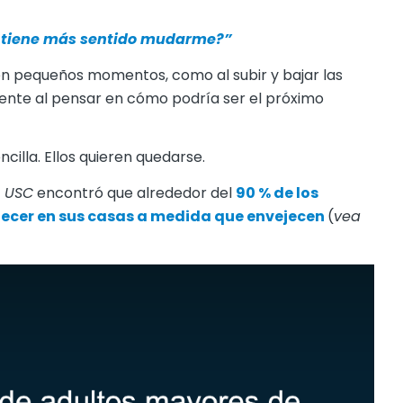
 tiene más sentido mudarme?”
n pequeños momentos, como al subir y bajar las
ente al pensar en cómo podría ser el próximo
cilla. Ellos quieren quedarse.
a USC
encontró que alrededor del
90 %
de los
ecer en sus casas a medida que envejecen
(
vea