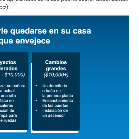
ica
):