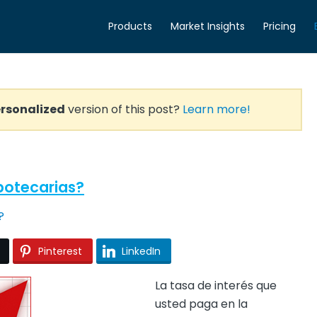
Products
Market Insights
Pricing
rsonalized
version of this post?
Learn more!
ipotecarias?
Pinterest
LinkedIn
La tasa de interés que
usted paga en la