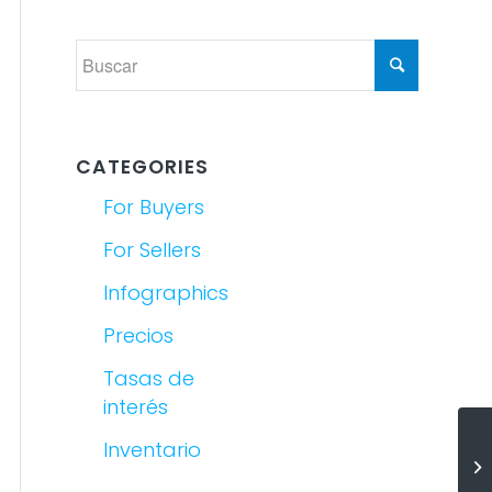
CATEGORIES
For Buyers
For Sellers
Infographics
Precios
Tasas de
interés
In
Inventario
Ej
[I