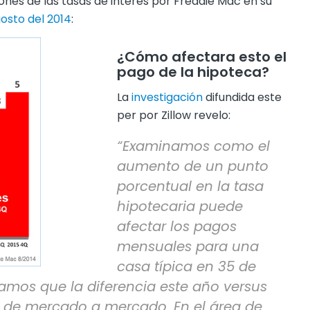
ones de las tasas de interés por Freddie Mac en su
osto del 2014
:
¿Cómo afectara esto el
pago de la hipoteca?
La
investigación
difundida este
per por Zillow revelo:
“Examinamos como el
aumento de un punto
porcentual en la tasa
hipotecaria puede
afectar los pagos
mensuales para una
casa típica en 35 de
ramos que la diferencia este año versus
e de mercado a mercado. En el área de