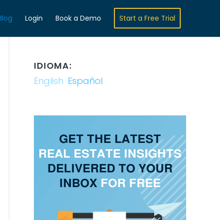
Blog
Login
Book a Demo
Start a Free Trial
IDIOMA:
English
Español