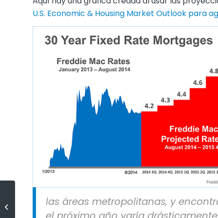
Aquí hay una gráfica creada al usar las proyecci
U.S. Economic & Housing Market Outlook para ag
Todavía es un buen momento
las áreas metropolitanas, y encont
para comprar una casa… ¡pero,
el próximo año varía drásticament
DESE PRISA!