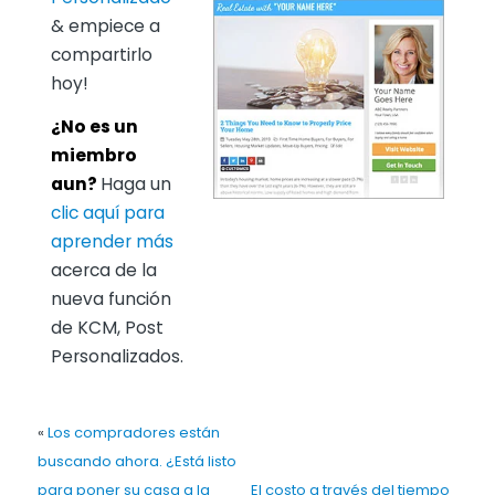
& empiece a
compartirlo
hoy!
¿No es un
miembro
aun?
Haga un
clic aquí para
aprender más
acerca de la
nueva función
de KCM, Post
Personalizados.
«
Los compradores están
buscando ahora. ¿Está listo
para poner su casa a la
El costo a través del tiempo