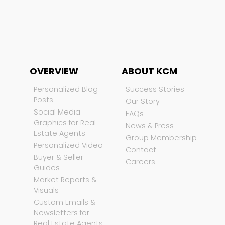
OVERVIEW
ABOUT KCM
Personalized Blog
Success Stories
Posts
Our Story
Social Media
FAQs
Graphics for Real
News & Press
Estate Agents
Group Membership
Personalized Video
Contact
Buyer & Seller
Careers
Guides
Market Reports &
Visuals
Custom Emails &
Newsletters for
Real Estate Agents