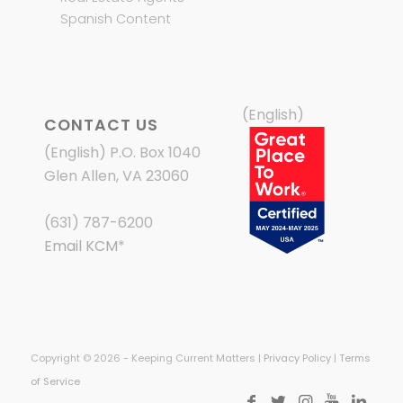
Spanish Content
(English)
CONTACT US
(English) P.O. Box 1040
Glen Allen, VA 23060
(631) 787-6200
Email KCM
*
Copyright © 2026 - Keeping Current Matters |
Privacy Policy
|
Terms
of Service