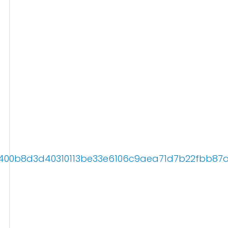
8400b8d3d40310113be33e6106c9aea71d7b22fbb87