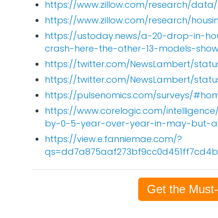
https://www.zillow.com/research/data/
https://www.zillow.com/research/hous
https://ustoday.news/a-20-drop-in-h
crash-here-the-other-13-models-show
https://twitter.com/NewsLambert/sta
https://twitter.com/NewsLambert/stat
https://pulsenomics.com/surveys/#hom
https://www.corelogic.com/intelligenc
by-0-5-year-over-year-in-may-but-a
https://view.e.fanniemae.com/?
qs=dd7a875aaf273bf9cc0d451ff7cd4b
Get the Must