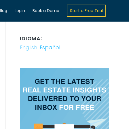
Blog
Login
Book a Demo
Start a Free Trial
IDIOMA:
English
Español