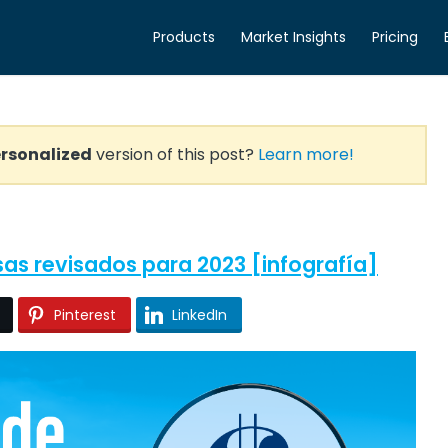
Products
Market Insights
Pricing
rsonalized
version of this post?
Learn more!
sas revisados para 2023 [infografía]
Pinterest
LinkedIn