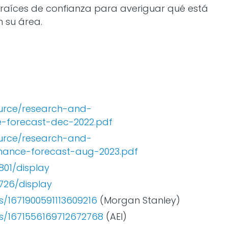
raíces de confianza para averiguar qué está
 su área.
urce/research-and-
e-forecast-dec-2022.pdf
urce/research-and-
inance-forecast-aug-2023.pdf
01/display
726/display
s/1671900591113609216
(Morgan Stanley)
us/1671556169712672768
(AEI)