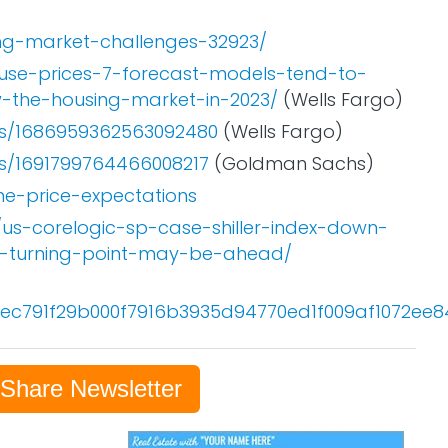
ing-market-challenges-32923/
ouse-prices-7-forecast-models-tend-to-
-the-housing-market-in-2023/
(Wells Fargo)
tus/1686959362563092480
(Wells Fargo)
us/1691799764466008217
(Goldman Sachs)
e-price-expectations
e/us-corelogic-sp-case-shiller-index-down-
-turning-point-may-be-ahead/
ec791f29b000f7916b3935d94770ed1f009af1072ee
-Share Newsletter