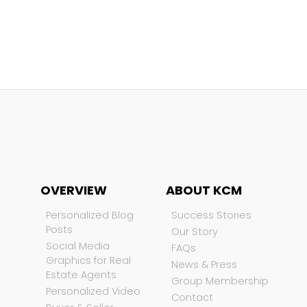
OVERVIEW
ABOUT KCM
Personalized Blog
Success Stories
Posts
Our Story
Social Media
FAQs
Graphics for Real
News & Press
Estate Agents
Group Membership
Personalized Video
Contact