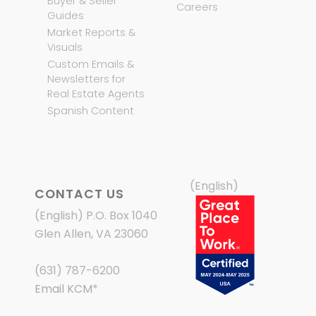
Buyer & Seller
Careers
Guides
Market Reports &
Visuals
Custom Emails &
Newsletters for
Real Estate Agents
Spanish Content
(English)
CONTACT US
(English) P.O. Box 1040
Glen Allen, VA 23060
(631) 787-6200
Email KCM
*