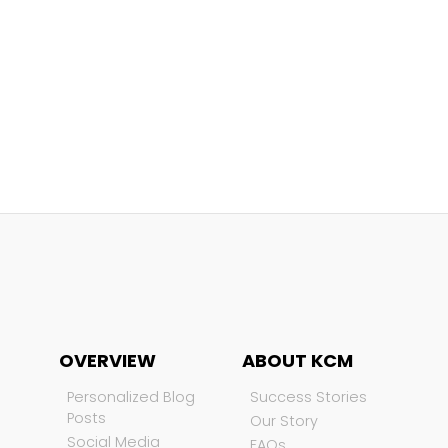
OVERVIEW
ABOUT KCM
Personalized Blog
Success Stories
Posts
Our Story
Social Media
FAQs