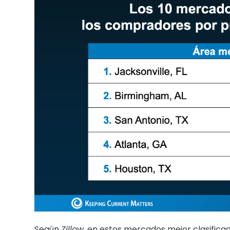
Según
Zillow
, en estos mercados mejor clasifica