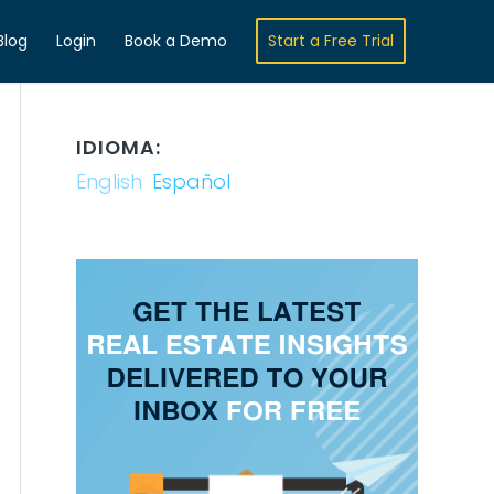
Blog
Login
Book a Demo
Start a Free Trial
IDIOMA:
English
Español