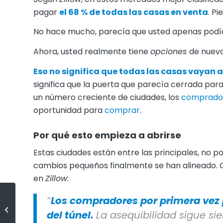
pagar
el 68 % de todas las casas en venta
. P
No hace mucho, parecía que usted apenas pod
Ahora, usted realmente tiene
opciones
de nuevo
Eso no significa que todas las casas vayan a
significa que la puerta que parecía cerrada par
un número creciente de ciudades, los
comprado
oportunidad para
comprar
.
Por qué esto empieza a abrirse
Estas ciudades están entre las principales, no p
cambios pequeños finalmente se han alineado.
en
Zillow
:
“
Los compradores por primera vez po
¿Alquilar o comprar? El
verdadero beneficio del que la
del túnel.
La asequibilidad sigue si
mayoría no habla