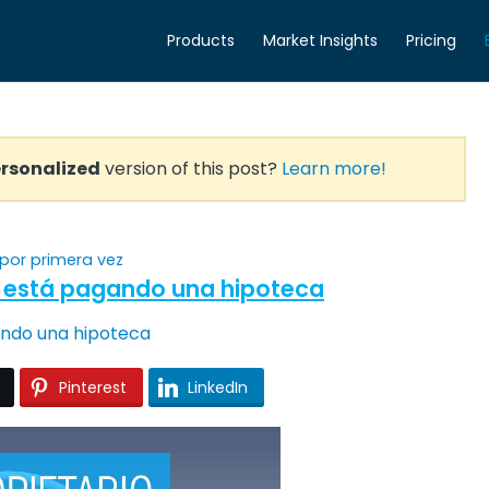
Products
Market Insights
Pricing
rsonalized
version of this post?
Learn more!
por primera vez
a está pagando una hipoteca
Pinterest
LinkedIn