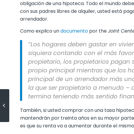
obligación de una hipoteca. Todo el mundo debe
con sus padres libres de alquiler, usted está pa
arrendador.
Como explico un
documento
por the
Joint Cent
“Los hogares deben gastar en vivie
siquiera contando con el más favora
propietario, los propietarios pagan
propio principal mientras que los 
principal de un arrendador más una 
la que ser propietario a menudo –
termina teniendo más sentido financ
5 Razones por las que no
debería vender por sí mismo
También, si usted comprar con una tasa hipotecari
(FSBO)
mantendrán por treinta años en su mayor parte. S
es que su renta va a aumentar durante el mismo 