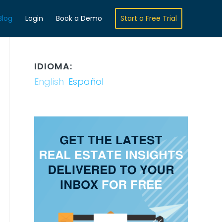
Blog
Login
Book a Demo
Start a Free Trial
IDIOMA:
English
Español