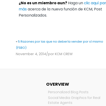
¿No es un miembro aun?
Haga un
clic aquí p
más
acerca de la nueva función de KCM, Post
Personalizados.
«
5 Razones por las que no debería vender por sí mismo
(FSBO)
/
November 4, 2014
por
KCM CREW
OVERVIEW
Personalized Blog Posts
Social Media Graphics for Real
Estate Agents