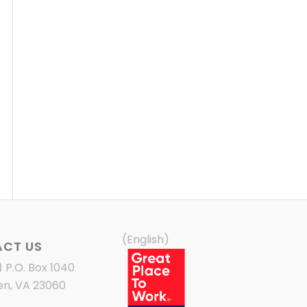
(English)
CT US
) P.O. Box 1040
en, VA 23060