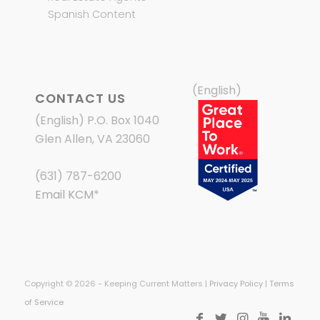
Spanish Content
(English)
CONTACT US
(English) P.O. Box 1040
Glen Allen, VA 23060
(631) 787-6200
Email KCM
*
Copyright © 2026 - Keeping Current Matters |
Privacy Policy
|
Terms
of Service