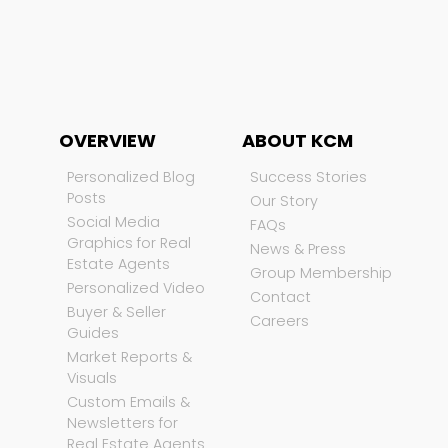
OVERVIEW
ABOUT KCM
Personalized Blog
Success Stories
Posts
Our Story
Social Media
FAQs
Graphics for Real
News & Press
Estate Agents
Group Membership
Personalized Video
Contact
Buyer & Seller
Careers
Guides
Market Reports &
Visuals
Custom Emails &
Newsletters for
Real Estate Agents