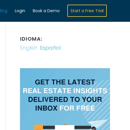
Blog
Login
Book a Demo
Start a Free Trial
IDIOMA:
English
Español