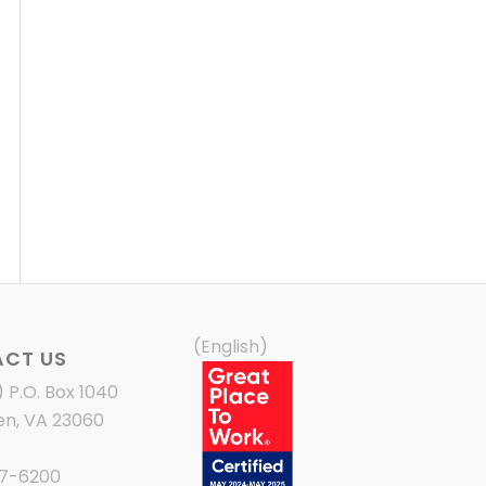
(English)
CT US
) P.O. Box 1040
en, VA 23060
87-6200