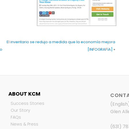
El inventario se redujo a medida que la economía mejora
ro
[INFOGRAFíA]
»
ABOUT KCM
CONTA
Success Stories
(English
Our Story
Glen All
FAQs
News & Press
(631) 7