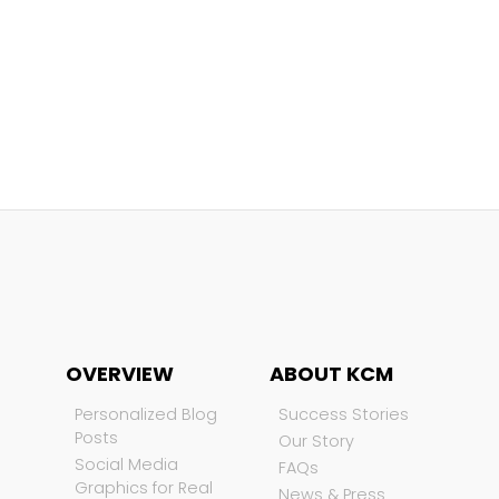
OVERVIEW
ABOUT KCM
Personalized Blog
Success Stories
Posts
Our Story
Social Media
FAQs
Graphics for Real
News & Press