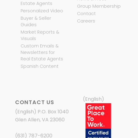
Estate Agents
Group Membership
Personalized Video
Contact
Buyer & Seller
Careers
Guides
Market Reports &
Visuals
Custom Emails &
Newsletters for
Real Estate Agents
Spanish Content
(English)
CONTACT US
(English) P.O. Box 1040
Glen Allen, VA 23060
(631) 787-6200