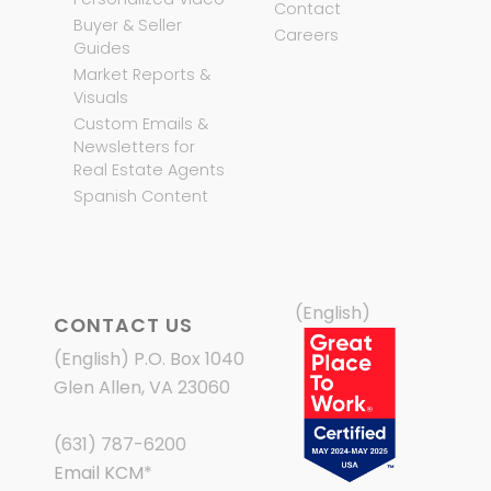
Contact
Buyer & Seller
Careers
Guides
Market Reports &
Visuals
Custom Emails &
Newsletters for
Real Estate Agents
Spanish Content
(English)
CONTACT US
(English) P.O. Box 1040
Glen Allen, VA 23060
(631) 787-6200
Email KCM
*