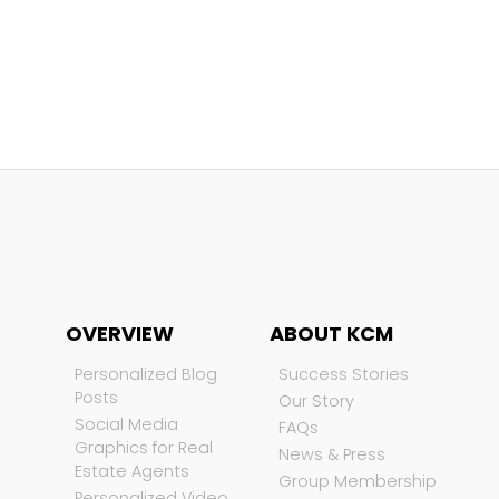
OVERVIEW
ABOUT KCM
Personalized Blog
Success Stories
Posts
Our Story
Social Media
FAQs
Graphics for Real
News & Press
Estate Agents
Group Membership
Personalized Video