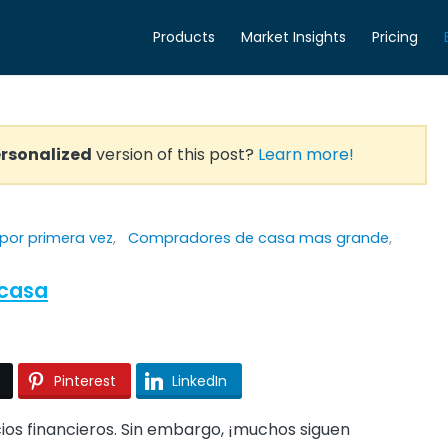
Products
Market Insights
Pricing
rsonalized
version of this post?
Learn more!
por primera vez
,
Compradores de casa mas grande
,
 casa
Pinterest
LinkedIn
cios financieros. Sin embargo, ¡muchos siguen