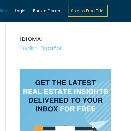
Blog
Login
Book a Demo
Start a Free Trial
IDIOMA:
English
Español