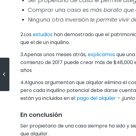
Ser propietario de casa le permite
aseg
Comprar una casa es
más barato que a
Ninguna otra inversión
le permite vivir d
2.Los
estudios
han demostrado que el patrimonio
que el de un inquilino.
3.Apenas unos meses atrás,
explicamos
que una 
comienzo de 2017 puede crear más de $48,000 en
Las ventas de las casas ya
años
existentes se han aminorado por
la falta de casas en el mercado
4.Algunos argumentan que alquilar elimina el cos
[infografía]
pero cada inquilino potencial debe darse cuenta 
están ya incluidos en el
pago del alquiler
–
¡junt
En conclusión
Ser propietario de una casa siempre ha sido y s
que alquilar.