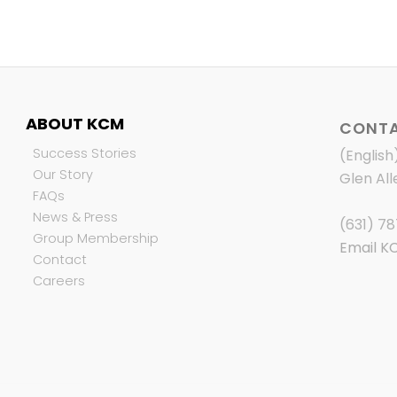
ABOUT KCM
CONTA
Success Stories
(English
Our Story
Glen All
FAQs
News & Press
(631) 7
Group Membership
Email K
Contact
Careers