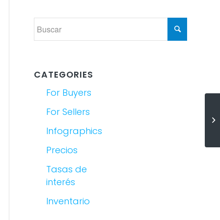
CATEGORIES
For Buyers
La
For Sellers
un
Infographics
ad
Precios
Tasas de
interés
Inventario