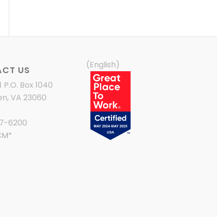
(English)
CT US
) P.O. Box 1040
en, VA 23060
87-6200
CM
*