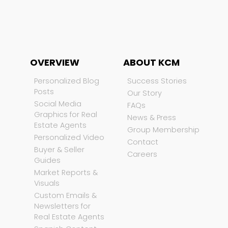
OVERVIEW
ABOUT KCM
Personalized Blog
Success Stories
Posts
Our Story
Social Media
FAQs
Graphics for Real
News & Press
Estate Agents
Group Membership
Personalized Video
Contact
Buyer & Seller
Careers
Guides
Market Reports &
Visuals
Custom Emails &
Newsletters for
Real Estate Agents