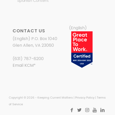
Spanish Content
(English)
CONTACT US
(English) P.O. Box 1040
Glen Allen, VA 23060
(631) 787-6200
Email KCM
*
Copyright © 2026 - Keeping Current Matters |
Privacy Policy
|
Terms
of Service