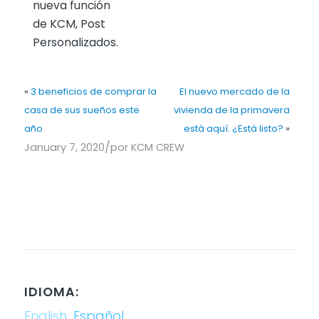
nueva función
de KCM, Post
Personalizados.
«
3 beneficios de comprar la
El nuevo mercado de la
casa de sus sueños este
vivienda de la primavera
año
está aquí. ¿Está listo?
»
/
January 7, 2020
por
KCM CREW
IDIOMA:
English
Español