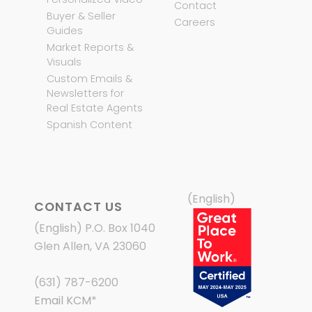
Contact
Buyer & Seller
Careers
Guides
Market Reports &
Visuals
Custom Emails &
Newsletters for
Real Estate Agents
Spanish Content
(English)
CONTACT US
(English) P.O. Box 1040
Glen Allen, VA 23060
(631) 787-6200
Email KCM
*