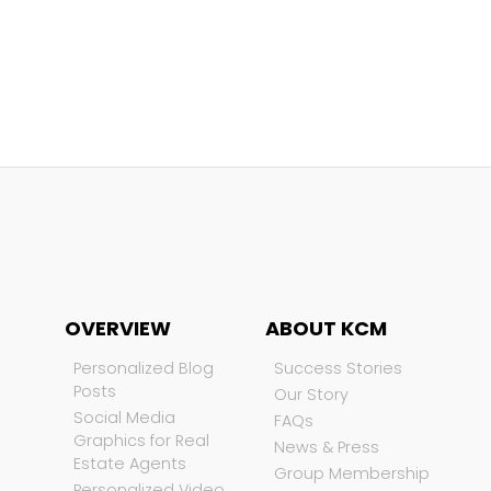
OVERVIEW
ABOUT KCM
Personalized Blog
Success Stories
Posts
Our Story
Social Media
FAQs
Graphics for Real
News & Press
Estate Agents
Group Membership
Personalized Video