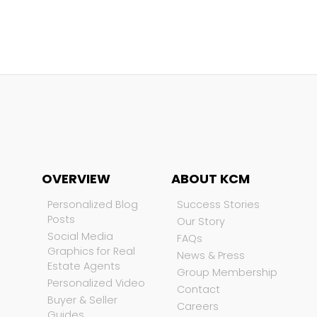
OVERVIEW
ABOUT KCM
Personalized Blog
Success Stories
Posts
Our Story
Social Media
FAQs
Graphics for Real
News & Press
Estate Agents
Group Membership
Personalized Video
Contact
Buyer & Seller
Careers
Guides