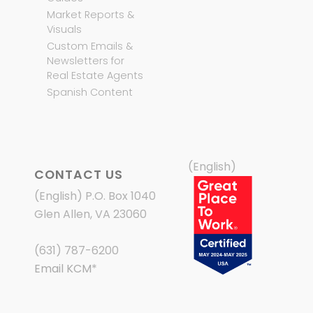
Market Reports &
Visuals
Custom Emails &
Newsletters for
Real Estate Agents
Spanish Content
(English)
CONTACT US
(English) P.O. Box 1040
Glen Allen, VA 23060
(631) 787-6200
Email KCM
*