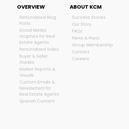
OVERVIEW
ABOUT KCM
Personalized Blog
Success Stories
Posts
Our Story
Social Media
FAQs
Graphics for Real
News & Press
Estate Agents
Group Membership
Personalized Video
Contact
Buyer & Seller
Careers
Guides
Market Reports &
Visuals
Custom Emails &
Newsletters for
Real Estate Agents
Spanish Content