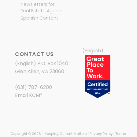
Newsletters for
Real Estate Agents
Spanish Content
(English)
CONTACT US
(English) P.O. Box 1040
Glen Allen, VA 23060
(631) 787-6200
Email KCM
*
Copyright © 2026 - Keeping Current Matters |
Privacy Policy
|
Terms