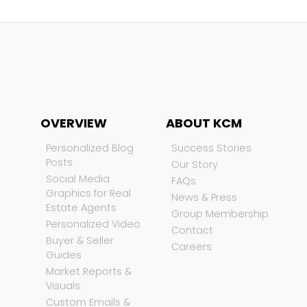
OVERVIEW
ABOUT KCM
Personalized Blog
Success Stories
Posts
Our Story
Social Media
FAQs
Graphics for Real
News & Press
Estate Agents
Group Membership
Personalized Video
Contact
Buyer & Seller
Careers
Guides
Market Reports &
Visuals
Custom Emails &