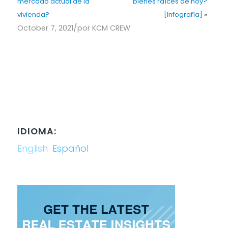
mercado actual de la
bienes raíces de hoy?
vivienda?
[Infografía]
»
/
October 7, 2021
por
KCM CREW
IDIOMA:
English
Español