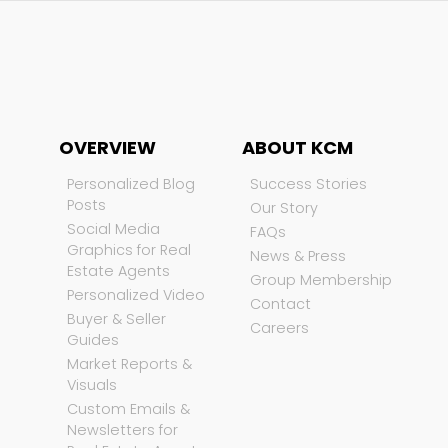
OVERVIEW
ABOUT KCM
Personalized Blog
Success Stories
Posts
Our Story
Social Media
FAQs
Graphics for Real
News & Press
Estate Agents
Group Membership
Personalized Video
Contact
Buyer & Seller
Careers
Guides
Market Reports &
Visuals
Custom Emails &
Newsletters for