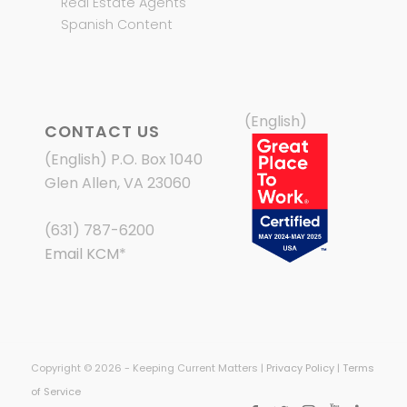
Real Estate Agents
Spanish Content
(English)
CONTACT US
(English) P.O. Box 1040
Glen Allen, VA 23060
(631) 787-6200
Email KCM
*
Copyright © 2026 - Keeping Current Matters |
Privacy Policy
|
Terms
of Service