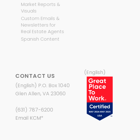
Market Reports &
Visuals
Custom Emails &
Newsletters for
Real Estate Agents
Spanish Content
(English)
CONTACT US
(English) P.O. Box 1040
Glen Allen, VA 23060
(631) 787-6200
Email KCM
*