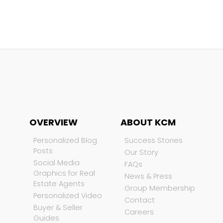
OVERVIEW
ABOUT KCM
Personalized Blog
Success Stories
Posts
Our Story
Social Media
FAQs
Graphics for Real
News & Press
Estate Agents
Group Membership
Personalized Video
Contact
Buyer & Seller
Careers
Guides