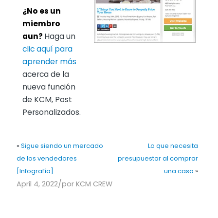
¿No es un
miembro
aun?
Haga un
clic aquí para
aprender más
acerca de la
nueva función
de KCM, Post
Personalizados.
«
Sigue siendo un mercado
Lo que necesita
de los vendedores
presupuestar al comprar
[Infografía]
una casa
»
/
April 4, 2022
por
KCM CREW