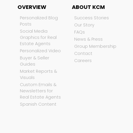
OVERVIEW
ABOUT KCM
Personalized Blog
Success Stories
Posts
Our Story
Social Media
FAQs
Graphics for Real
News & Press
Estate Agents
Group Membership
Personalized Video
Contact
Buyer & Seller
Careers
Guides
Market Reports &
Visuals
Custom Emails &
Newsletters for
Real Estate Agents
Spanish Content