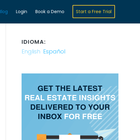
Blog
Login
Book a Demo
Start a Free Trial
IDIOMA:
English
Español