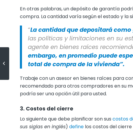
En otras palabras, un depósito de garantía podrí
compra. La cantidad varía según el estado y la s
“
La cantidad que depositará como
las políticas y limitaciones en su e
agente en bienes raíces recomienda
embargo, en promedio puede esperar
Equilibrando sus deseos y
total de compra de la vivienda”.
necesidades como comprador
de vivienda hoy
Trabaje con un asesor en bienes raíces para com
recomendado para otros compradores en su mer
podría ser una opción útil para usted.
3. Costos del cierre
Lo siguiente que debe planificar son sus
costos d
sus siglas en inglés
)
define
los costos del cierr