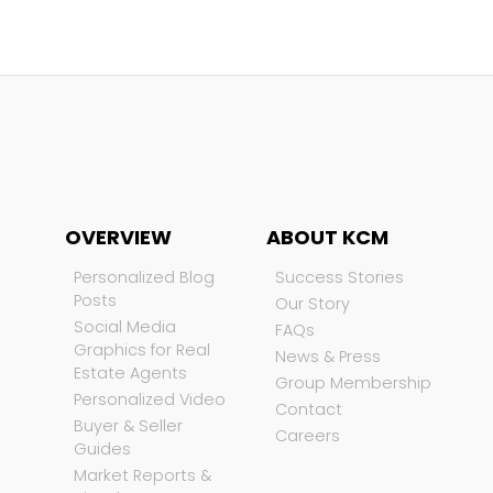
OVERVIEW
ABOUT KCM
Personalized Blog
Success Stories
Posts
Our Story
Social Media
FAQs
Graphics for Real
News & Press
Estate Agents
Group Membership
Personalized Video
Contact
Buyer & Seller
Careers
Guides
Market Reports &