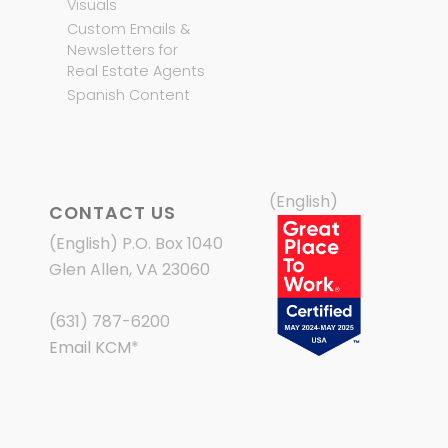
Visuals
Custom Emails &
Newsletters for
Real Estate Agents
Spanish Content
(English)
CONTACT US
(English) P.O. Box 1040
Glen Allen, VA 23060
(631) 787-6200
Email KCM
*