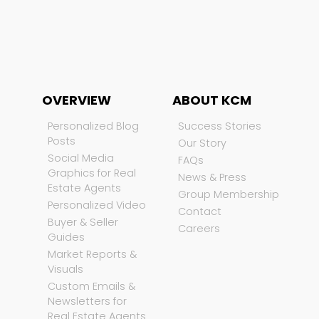
OVERVIEW
ABOUT KCM
Personalized Blog
Success Stories
Posts
Our Story
Social Media
FAQs
Graphics for Real
News & Press
Estate Agents
Group Membership
Personalized Video
Contact
Buyer & Seller
Careers
Guides
Market Reports &
Visuals
Custom Emails &
Newsletters for
Real Estate Agents