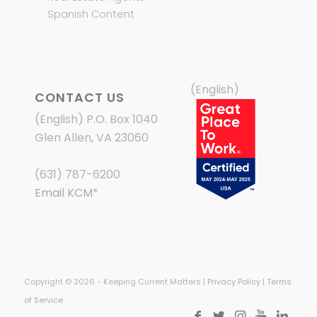
Spanish Content
(English)
CONTACT US
(English) P.O. Box 1040
Glen Allen, VA 23060
(631) 787-6200
Email KCM
*
Copyright © 2026 - Keeping Current Matters |
Privacy Policy
|
Terms
of Service