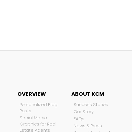
OVERVIEW
ABOUT KCM
Personalized Blog
Success Stories
Posts
Our Story
Social Media
FAQs
Graphics for Real
News & Press
Estate Agents