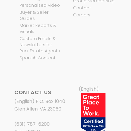
Group Membership
Personalized Video
Contact
Buyer & Seller
Careers
Guides
Market Reports &
Visuals
Custom Emails &
Newsletters for
Real Estate Agents
Spanish Content
(English)
CONTACT US
(English) P.O. Box 1040
Glen Allen, VA 23060
(631) 787-6200