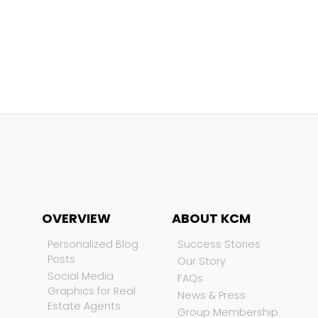
OVERVIEW
ABOUT KCM
Personalized Blog
Success Stories
Posts
Our Story
Social Media
FAQs
Graphics for Real
News & Press
Estate Agents
Group Membership