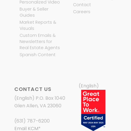
Personalized Video
Contact
Buyer & Seller
Careers
Guides
Market Reports &
Visuals
Custom Emails &
Newsletters for
Real Estate Agents
Spanish Content
(English)
CONTACT US
(English) P.O. Box 1040
Glen Allen, VA 23060
(631) 787-6200
Email KCM
*