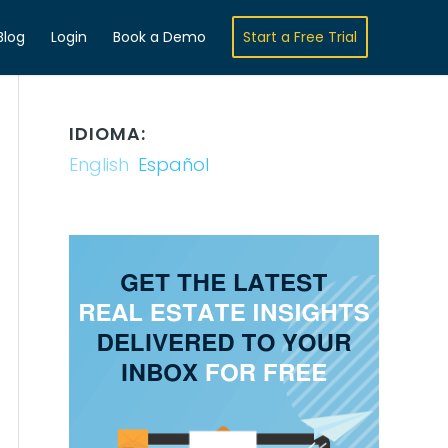
Blog
Login
Book a Demo
Start a Free Trial
IDIOMA:
English
Español