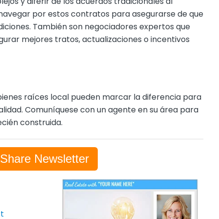
os y diferir de los acuerdos tradicionales al
navegar por estos contratos para asegurarse de que
ciones. También son negociadores expertos que
rar mejores tratos, actualizaciones o incentivos
bienes raíces local pueden marcar la diferencia para
realidad. Comuníquese con un agente en su área para
cién construida.
-Share Newsletter
t