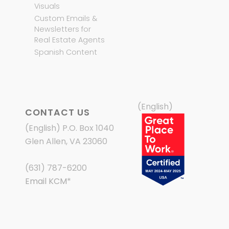
Visuals
Custom Emails &
Newsletters for
Real Estate Agents
Spanish Content
(English)
CONTACT US
(English) P.O. Box 1040
Glen Allen, VA 23060
(631) 787-6200
Email KCM
*