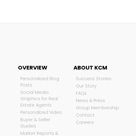
OVERVIEW
ABOUT KCM
Personalized Blog
Success Stories
Posts
Our Story
Social Media
FAQs
Graphics for Real
News & Press
Estate Agents
Group Membership
Personalized Video
Contact
Buyer & Seller
Careers
Guides
Market Reports &