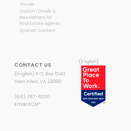
Visuals
Custom Emails &
Newsletters for
Real Estate Agents
Spanish Content
(English)
CONTACT US
(English) P.O. Box 1040
Glen Allen, VA 23060
(631) 787-6200
Email KCM
*