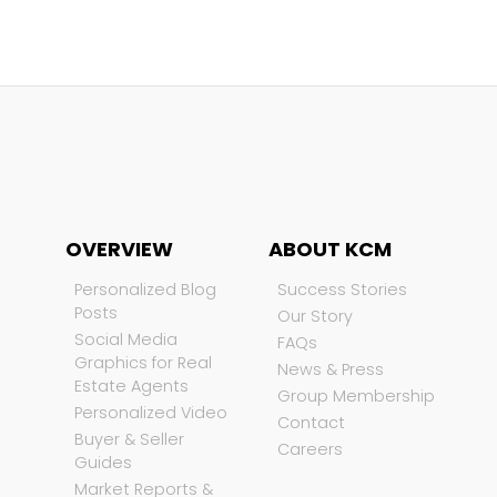
OVERVIEW
ABOUT KCM
Personalized Blog
Success Stories
Posts
Our Story
Social Media
FAQs
Graphics for Real
News & Press
Estate Agents
Group Membership
Personalized Video
Contact
Buyer & Seller
Careers
Guides
Market Reports &