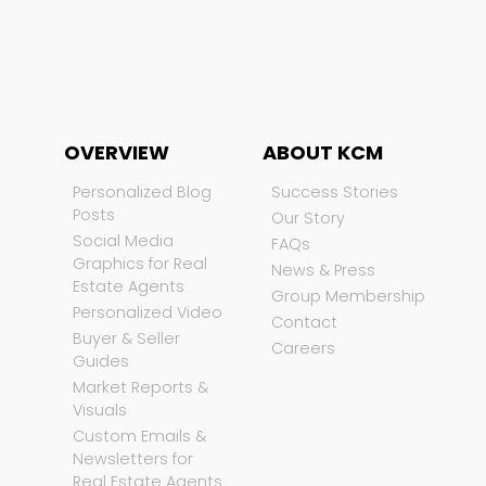
OVERVIEW
ABOUT KCM
Personalized Blog
Success Stories
Posts
Our Story
Social Media
FAQs
Graphics for Real
News & Press
Estate Agents
Group Membership
Personalized Video
Contact
Buyer & Seller
Careers
Guides
Market Reports &
Visuals
Custom Emails &
Newsletters for
Real Estate Agents