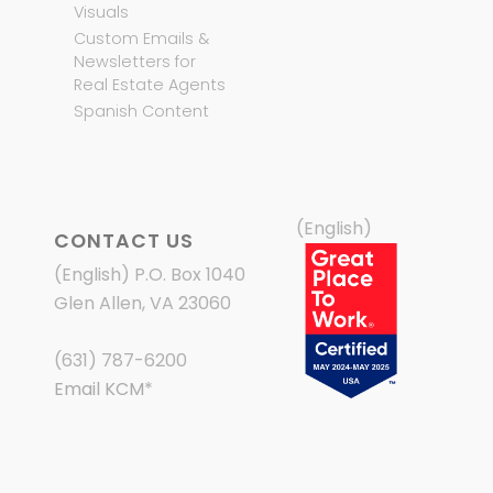
Visuals
Custom Emails &
Newsletters for
Real Estate Agents
Spanish Content
(English)
CONTACT US
(English) P.O. Box 1040
Glen Allen, VA 23060
(631) 787-6200
Email KCM
*