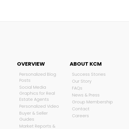
OVERVIEW
ABOUT KCM
Personalized Blog
Success Stories
Posts
Our Story
Social Media
FAQs
Graphics for Real
News & Press
Estate Agents
Group Membership
Personalized Video
Contact
Buyer & Seller
Careers
Guides
Market Reports &