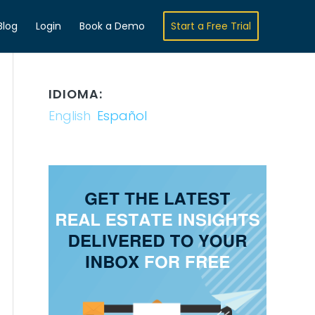
Blog
Login
Book a Demo
Start a Free Trial
IDIOMA:
English
Español