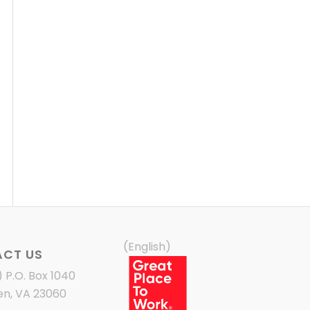
(English)
CT US
) P.O. Box 1040
en, VA 23060