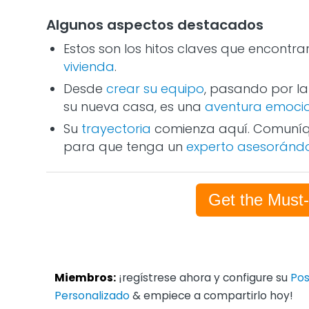
Algunos aspectos destacados
Estos son los hitos claves que encontr
vivienda
.
Desde
crear su equipo
, pasando por l
su nueva casa, es una
aventura emoci
Su
trayectoria
comienza aquí. Comuníqu
para que tenga un
experto asesoránd
Get the Must
Miembros:
¡regístrese ahora y configure su
Pos
Personalizado
& empiece a compartirlo hoy!