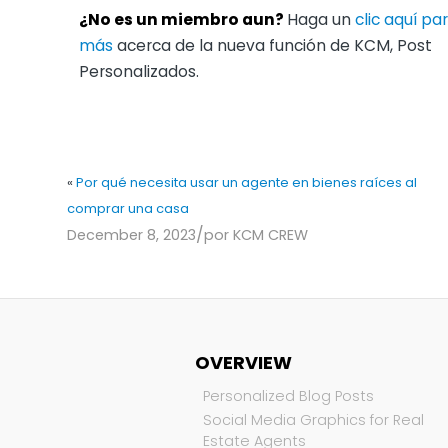
¿No es un miembro aun?
Haga un
clic aquí p
más
acerca de la nueva función de KCM, Post
Personalizados.
«
Por qué necesita usar un agente en bienes raíces al
comprar una casa
/
December 8, 2023
por
KCM CREW
OVERVIEW
Personalized Blog Posts
Social Media Graphics for Real
Estate Agents