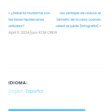
«
¿Debería mudarme con
Las ventajas de reducir el
las tasas hipotecarias
tamaño de la casa cuando
actuales?
usted se jubile [Infografía]
»
/
April 11, 2024
por
KCM CREW
IDIOMA:
English
Español