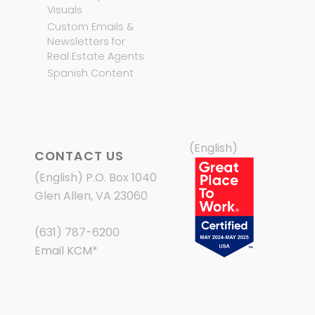
Visuals
Custom Emails &
Newsletters for
Real Estate Agents
Spanish Content
(English)
CONTACT US
(English) P.O. Box 1040
Glen Allen, VA 23060
(631) 787-6200
Email KCM
*