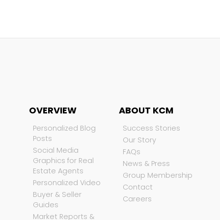
OVERVIEW
ABOUT KCM
Personalized Blog
Success Stories
Posts
Our Story
Social Media
FAQs
Graphics for Real
News & Press
Estate Agents
Group Membership
Personalized Video
Contact
Buyer & Seller
Careers
Guides
Market Reports &