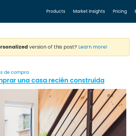
Products
Market Insights
Pricing
rsonalized
version of this post?
Learn more!
os de compra
mprar una casa recién construida