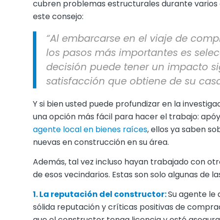
cubren problemas estructurales durante varios 
este consejo:
“Al embarcarse en el viaje de comp
los pasos más importantes es selec
decisión puede tener un impacto sig
satisfacción que obtiene de su cas
Y si bien usted puede profundizar en la investig
una opción más fácil para hacer el trabajo: apó
agente local en bienes raíces
, ellos ya saben s
nuevas en construcción en su área.
Además, tal vez incluso hayan trabajado con ot
de esos vecindarios. Estas son solo algunas de l
1. La reputación del constructor:
Su agente le 
sólida reputación y críticas positivas de compr
que el constructor tenga licencia y esté asegur