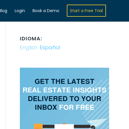
Blog
Login
Book a Demo
Start a Free Trial
IDIOMA:
English
Español