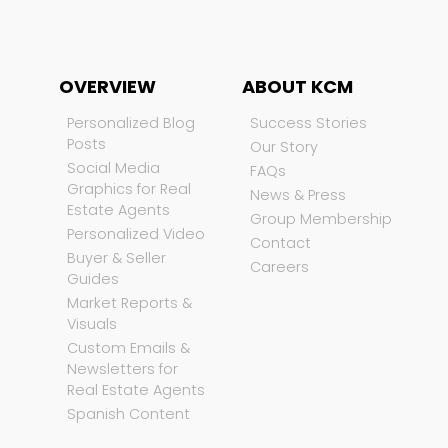
OVERVIEW
ABOUT KCM
Personalized Blog
Success Stories
Posts
Our Story
Social Media
FAQs
Graphics for Real
News & Press
Estate Agents
Group Membership
Personalized Video
Contact
Buyer & Seller
Careers
Guides
Market Reports &
Visuals
Custom Emails &
Newsletters for
Real Estate Agents
Spanish Content