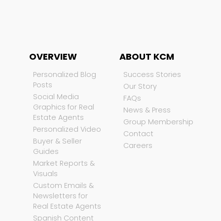
OVERVIEW
ABOUT KCM
Personalized Blog
Success Stories
Posts
Our Story
Social Media
FAQs
Graphics for Real
News & Press
Estate Agents
Group Membership
Personalized Video
Contact
Buyer & Seller
Careers
Guides
Market Reports &
Visuals
Custom Emails &
Newsletters for
Real Estate Agents
Spanish Content