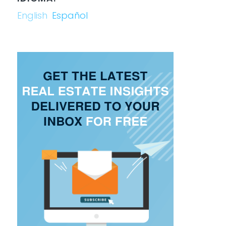
English
Español