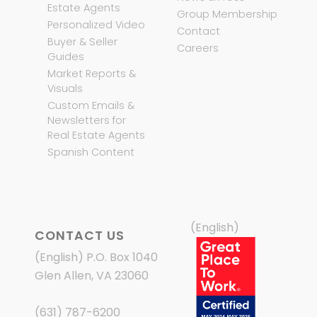
Estate Agents
Group Membership
Personalized Video
Contact
Buyer & Seller
Careers
Guides
Market Reports &
Visuals
Custom Emails &
Newsletters for
Real Estate Agents
Spanish Content
(English)
CONTACT US
(English) P.O. Box 1040
Glen Allen, VA 23060
(631) 787-6200