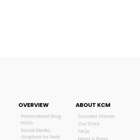
OVERVIEW
ABOUT KCM
Personalized Blog
Success Stories
Posts
Our Story
Social Media
FAQs
Graphics for Real
News & Press