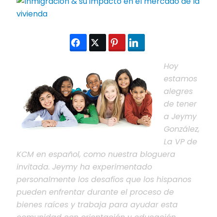
Hoy
estamos
alegres
de tener
a Jeymy
González,
La VP de
KCM en español, como nuestra bloguera
invitada. Jeymy ha experimentado
personalmente los desafíos que los hispanos
pueden enfrentar durante el proceso de
bienes raíces y trabaja para ayudar esta