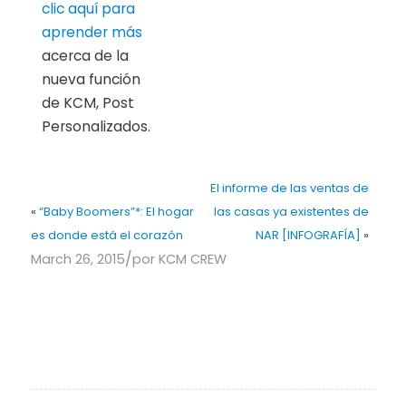
clic aquí para
aprender más
acerca de la
nueva función
de KCM, Post
Personalizados.
El informe de las ventas de
«
“Baby Boomers”*: El hogar
las casas ya existentes de
es donde está el corazón
NAR [INFOGRAFĺA]
»
/
March 26, 2015
por
KCM CREW