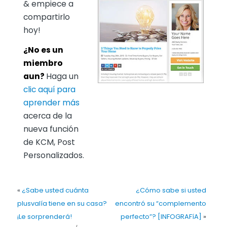
& empiece a
compartirlo
hoy!
¿No es un
miembro
aun?
Haga un
clic aquí para
aprender más
acerca de la
nueva función
de KCM, Post
Personalizados.
«
¿Sabe usted cuánta
¿Cómo sabe si usted
plusvalía tiene en su casa?
encontró su “complemento
¡Le sorprenderá!
perfecto”? [INFOGRAFíA]
»