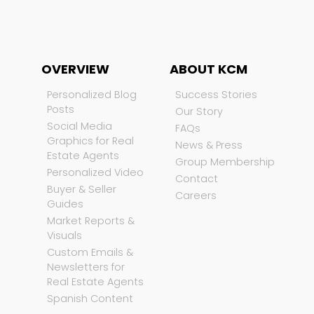
OVERVIEW
ABOUT KCM
Personalized Blog
Success Stories
Posts
Our Story
Social Media
FAQs
Graphics for Real
News & Press
Estate Agents
Group Membership
Personalized Video
Contact
Buyer & Seller
Careers
Guides
Market Reports &
Visuals
Custom Emails &
Newsletters for
Real Estate Agents
Spanish Content