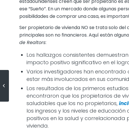
estadounidenses creen que ser propietario es
e
ese “Sueño”. En un mercado donde algunas perso
posibilidades de comprar una casa, es importa
Ser propietario de vivienda NO se trata solo del 
principales son no financieros. Aquí están algun
de Realtors
:
Los hallazgos consistentes demuestran 
impacto positivo significativo en el log
Varios investigadores han encontrado q
estar más involucrados en sus comunida
Cómo los precios en aumento le
ayudaran a crear patrimonio
Los resultados de los primeros estudios
familiar en 2018
encontraron que los propietarios de vi
saludables que los no propietarios,
inc
los ingresos y los niveles de educació
positivos en la salud y correlacionada
vivienda.