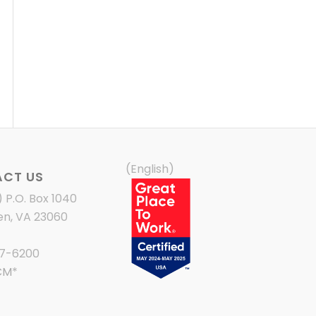
(English)
CT US
) P.O. Box 1040
en, VA 23060
87-6200
CM
*