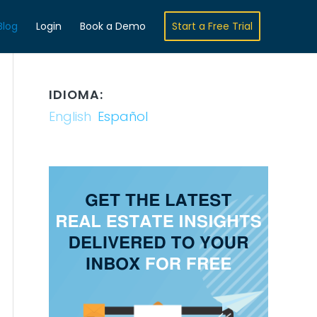
Blog
Login
Book a Demo
Start a Free Trial
IDIOMA:
English
Español