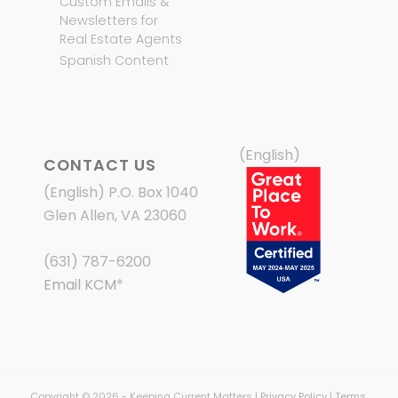
Custom Emails &
Newsletters for
Real Estate Agents
Spanish Content
(English)
CONTACT US
(English) P.O. Box 1040
Glen Allen, VA 23060
(631) 787-6200
Email KCM
*
Copyright © 2026 - Keeping Current Matters |
Privacy Policy
|
Terms