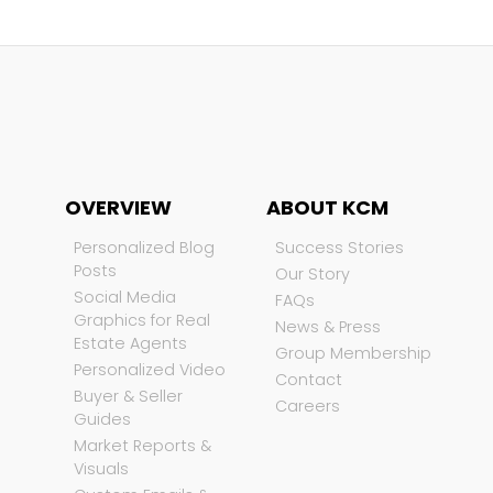
OVERVIEW
ABOUT KCM
Personalized Blog
Success Stories
Posts
Our Story
Social Media
FAQs
Graphics for Real
News & Press
Estate Agents
Group Membership
Personalized Video
Contact
Buyer & Seller
Careers
Guides
Market Reports &
Visuals