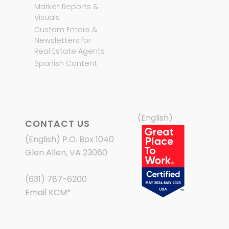
Market Reports &
Visuals
Custom Emails &
Newsletters for
Real Estate Agents
Spanish Content
(English)
CONTACT US
(English) P.O. Box 1040
Glen Allen, VA 23060
(631) 787-6200
Email KCM
*