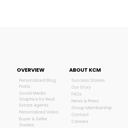
OVERVIEW
ABOUT KCM
Personalized Blog
Success Stories
Posts
Our Story
Social Media
FAQs
Graphics for Real
News & Press
Estate Agents
Group Membership
Personalized Video
Contact
Buyer & Seller
Careers
Guides