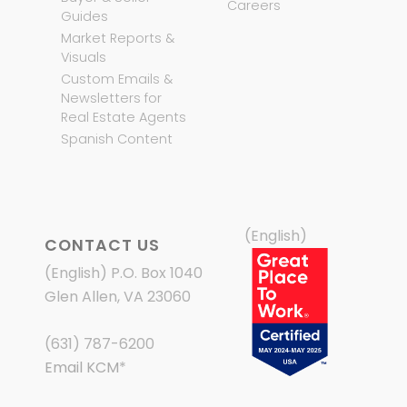
Careers
Guides
Market Reports &
Visuals
Custom Emails &
Newsletters for
Real Estate Agents
Spanish Content
(English)
CONTACT US
(English) P.O. Box 1040
Glen Allen, VA 23060
(631) 787-6200
Email KCM
*