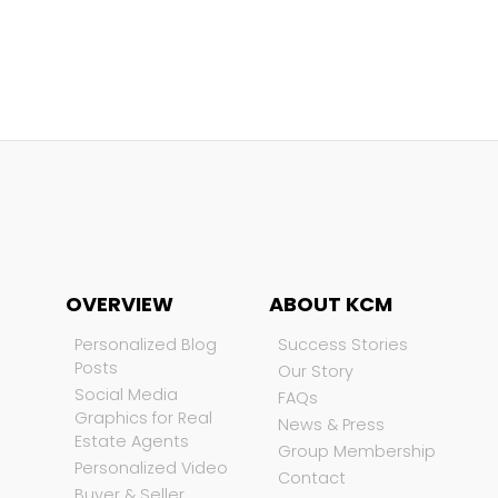
OVERVIEW
ABOUT KCM
Personalized Blog
Success Stories
Posts
Our Story
Social Media
FAQs
Graphics for Real
News & Press
Estate Agents
Group Membership
Personalized Video
Contact
Buyer & Seller