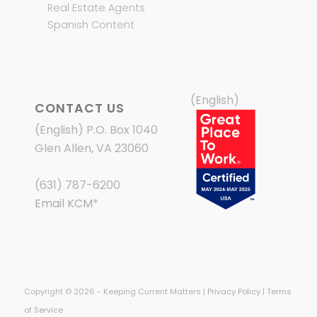
Real Estate Agents
Spanish Content
(English)
CONTACT US
(English) P.O. Box 1040
Glen Allen, VA 23060
(631) 787-6200
Email KCM
*
Copyright © 2026 - Keeping Current Matters |
Privacy Policy
|
Terms
of Service