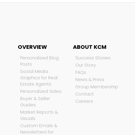
OVERVIEW
ABOUT KCM
Personalized Blog
Success Stories
Posts
Our Story
Social Media
FAQs
Graphics for Real
News & Press
Estate Agents
Group Membership
Personalized Video
Contact
Buyer & Seller
Careers
Guides
Market Reports &
Visuals
Custom Emails &
Newsletters for