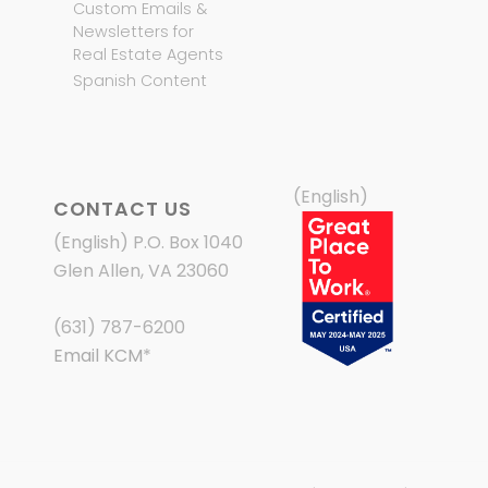
Custom Emails &
Newsletters for
Real Estate Agents
Spanish Content
(English)
CONTACT US
(English) P.O. Box 1040
Glen Allen, VA 23060
(631) 787-6200
Email KCM
*