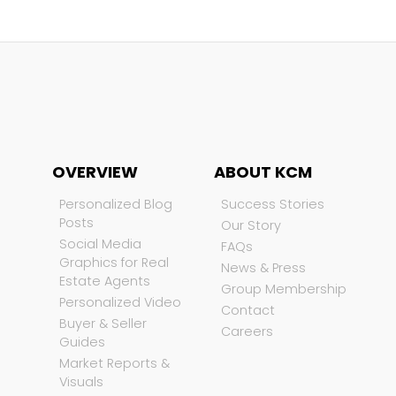
OVERVIEW
ABOUT KCM
Personalized Blog
Success Stories
Posts
Our Story
Social Media
FAQs
Graphics for Real
News & Press
Estate Agents
Group Membership
Personalized Video
Contact
Buyer & Seller
Careers
Guides
Market Reports &
Visuals