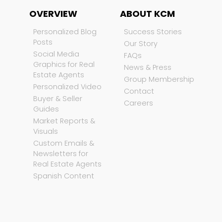
OVERVIEW
ABOUT KCM
Personalized Blog
Success Stories
Posts
Our Story
Social Media
FAQs
Graphics for Real
News & Press
Estate Agents
Group Membership
Personalized Video
Contact
Buyer & Seller
Careers
Guides
Market Reports &
Visuals
Custom Emails &
Newsletters for
Real Estate Agents
Spanish Content