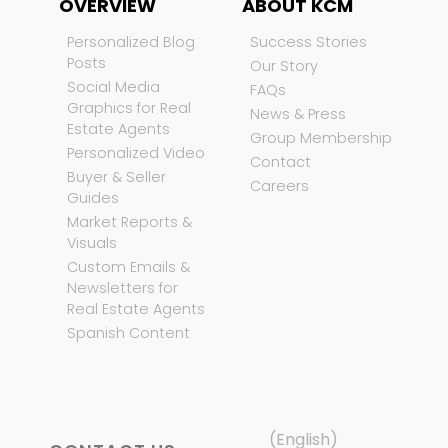
OVERVIEW
ABOUT KCM
Personalized Blog
Success Stories
Posts
Our Story
Social Media
FAQs
Graphics for Real
News & Press
Estate Agents
Group Membership
Personalized Video
Contact
Buyer & Seller
Careers
Guides
Market Reports &
Visuals
Custom Emails &
Newsletters for
Real Estate Agents
Spanish Content
(English)