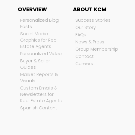
OVERVIEW
ABOUT KCM
Personalized Blog
Success Stories
Posts
Our Story
Social Media
FAQs
Graphics for Real
News & Press
Estate Agents
Group Membership
Personalized Video
Contact
Buyer & Seller
Careers
Guides
Market Reports &
Visuals
Custom Emails &
Newsletters for
Real Estate Agents
Spanish Content