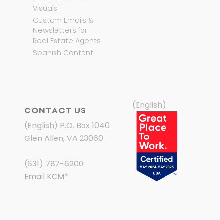
Visuals
Custom Emails &
Newsletters for
Real Estate Agents
Spanish Content
(English)
CONTACT US
(English) P.O. Box 1040
Glen Allen, VA 23060
(631) 787-6200
Email KCM
*