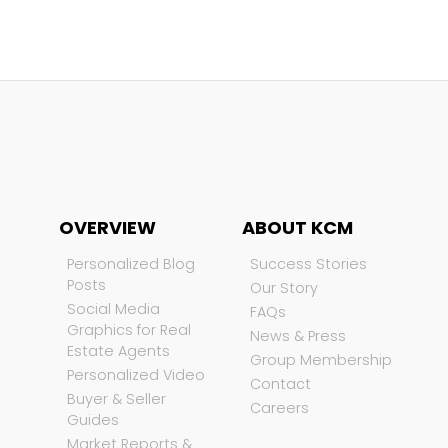
OVERVIEW
ABOUT KCM
Personalized Blog
Success Stories
Posts
Our Story
Social Media
FAQs
Graphics for Real
News & Press
Estate Agents
Group Membership
Personalized Video
Contact
Buyer & Seller
Careers
Guides
Market Reports &