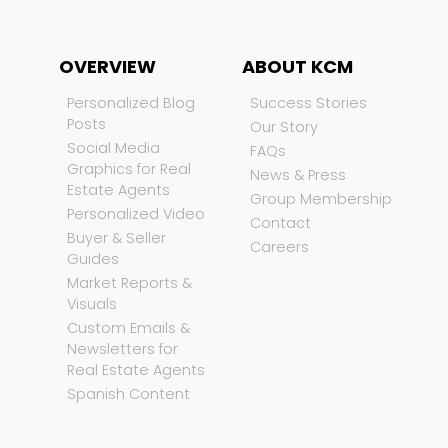
OVERVIEW
ABOUT KCM
Personalized Blog
Success Stories
Posts
Our Story
Social Media
FAQs
Graphics for Real
News & Press
Estate Agents
Group Membership
Personalized Video
Contact
Buyer & Seller
Careers
Guides
Market Reports &
Visuals
Custom Emails &
Newsletters for
Real Estate Agents
Spanish Content